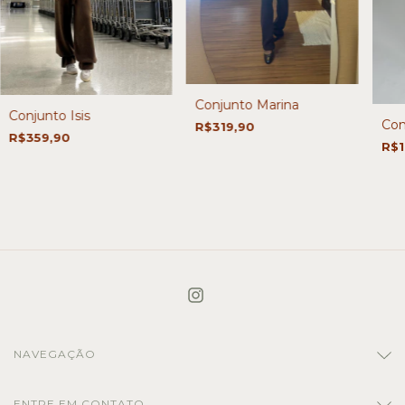
Conjunto Marina
Conjunto Isis
Con
R$319,90
R$359,90
R$1
NAVEGAÇÃO
ENTRE EM CONTATO