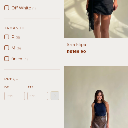
Off White
(1)
TAMANHO
P
(6)
Saia Filipa
M
(6)
R$169,90
único
(3)
PREÇO
DE
ATÉ