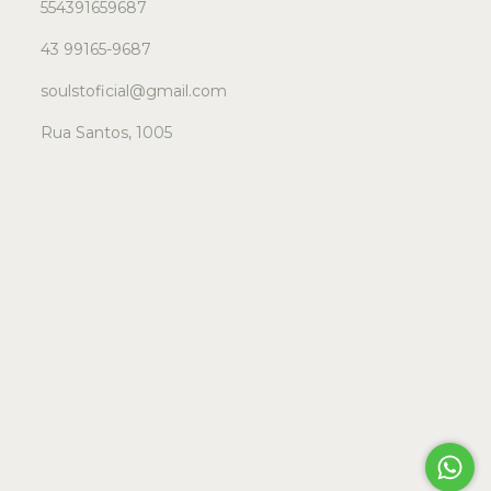
554391659687
43 99165-9687
soulstoficial@gmail.com
Rua Santos, 1005