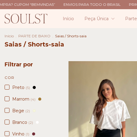
POM “BEMVINDA5”
ENVIOS PARA TODO O BRASIL
PRIMEIRA CO
Início
Peça Única
Part
Início
.
PARTE DE BAIXO
.
Saias / Shorts-saia
Saias / Shorts-saia
Filtrar por
COR
Preto
(5)
Marrom
(4)
Bege
(2)
Branco
(2)
Vinho
(1)