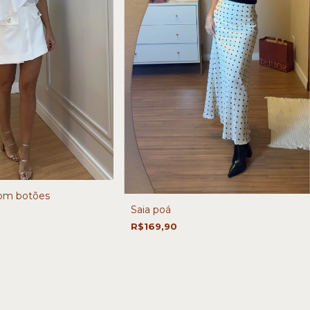
com botões
Saia poá
R$169,90