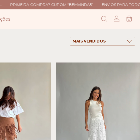
EIRA COMPRA? CUPOM “BEMVINDA5”
ENVIOS PARA TODO O BRASI
uções
0