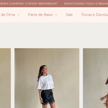
MPRA? CUPOM “BEMVINDA5”
ENVIOS PARA TODO O BRASIL
PRIM
e de Cima
Parte de Baixo
Sale
Trocas e Devol