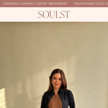
RIMEIRA COMPRA? CUPOM “BEMVINDA5”
ENVIOS PARA TODO O BRA