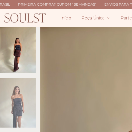
OMPRA? CUPOM “BEMVINDA5”
ENVIOS PARA TODO O BRASIL
PRI
Início
Peça Única
Part