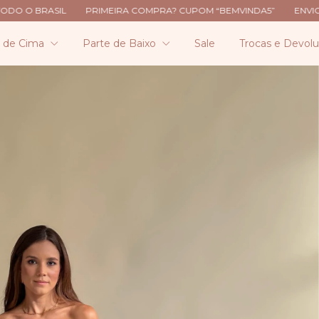
MEIRA COMPRA? CUPOM “BEMVINDA5”
ENVIOS PARA TODO O BRAS
e de Cima
Parte de Baixo
Sale
Trocas e Devol