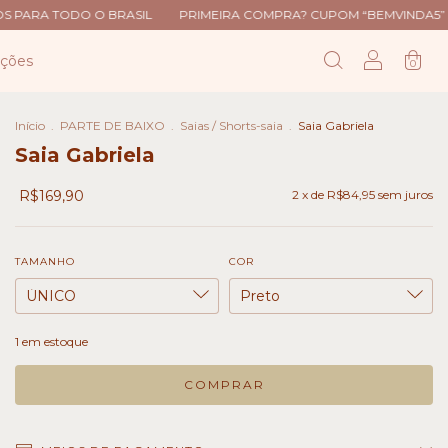
IL
PRIMEIRA COMPRA? CUPOM “BEMVINDA5”
ENVIOS PARA TOD
uções
0
Início
.
PARTE DE BAIXO
.
Saias / Shorts-saia
.
Saia Gabriela
Saia Gabriela
R$169,90
2
x de
R$84,95
sem juros
TAMANHO
COR
1
em estoque