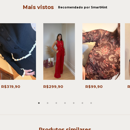
Mais vistos
Recomendado por SmartHint
R$319,90
R$299,90
R$99,90
R
Produtos similares